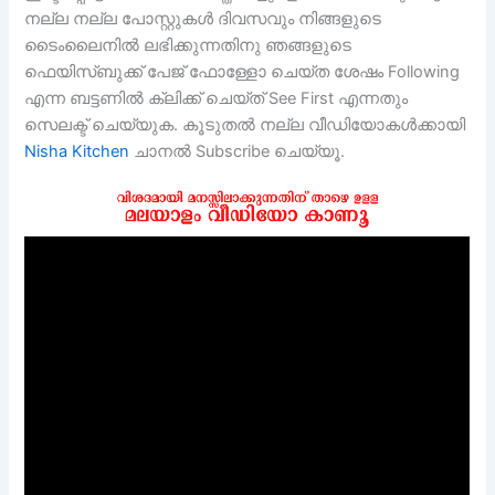
നല്ല നല്ല പോസ്റ്റുകള്‍ ദിവസവും നിങ്ങളുടെ
ടൈംലൈനില്‍ ലഭിക്കുന്നതിനു ഞങ്ങളുടെ
ഫെയിസ്ബുക്ക് പേജ് ഫോള്ളോ ചെയ്ത ശേഷം Following
എന്ന ബട്ടണിൽ ക്ലിക്ക് ചെയ്ത് See First എന്നതും
സെലക്ട് ചെയ്യുക. കൂടുതല്‍ നല്ല വീഡിയോകള്‍ക്കായി
Nisha Kitchen
ചാനല്‍ Subscribe ചെയ്യൂ.