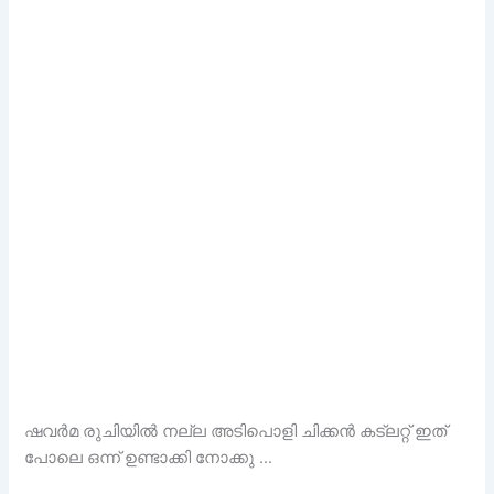
ഷവർമ രുചിയിൽ നല്ല അടിപൊളി ചിക്കൻ കട്ലറ്റ് ഇത്
പോലെ ഒന്ന് ഉണ്ടാക്കി നോക്കു …