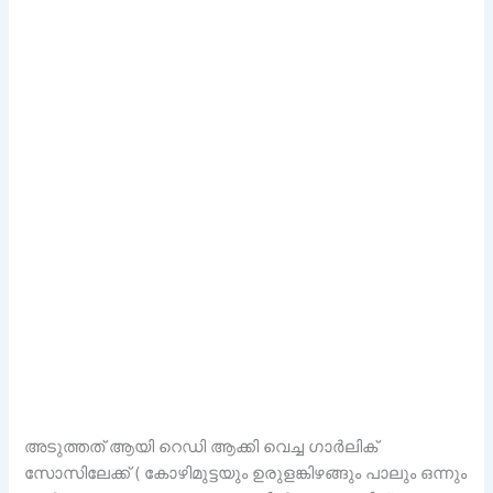
അടുത്തത് ആയി റെഡി ആക്കി വെച്ച ഗാർലിക്
സോസിലേക്ക് ( കോഴിമുട്ടയും ഉരുളങ്കിഴങ്ങും പാലും ഒന്നും